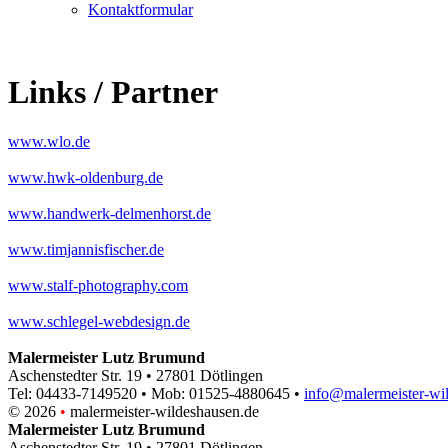
Kontaktformular
Links / Partner
www.wlo.de
www.hwk-oldenburg.de
www.handwerk-delmenhorst.de
www.timjannisfischer.de
www.stalf-photography.com
www.schlegel-webdesign.de
Malermeister Lutz Brumund
Aschenstedter Str. 19 • 27801 Dötlingen
Tel: 04433-7149520 • Mob: 01525-4880645 •
info@malermeister-wi
© 2026
•
malermeister-wildeshausen.de
Malermeister Lutz Brumund
Aschenstedter Str. 19 • 27801 Dötlingen